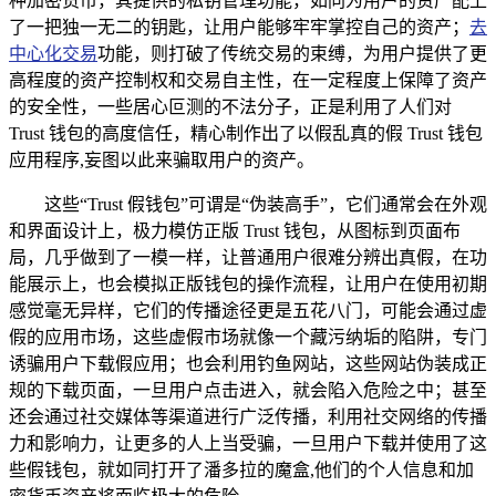
种加密货币，其提供的私钥管理功能，如同为用户的资产配上
了一把独一无二的钥匙，让用户能够牢牢掌控自己的资产；
去
中心化交易
功能，则打破了传统交易的束缚，为用户提供了更
高程度的资产控制权和交易自主性，在一定程度上保障了资产
的安全性，一些居心叵测的不法分子，正是利用了人们对
Trust 钱包的高度信任，精心制作出了以假乱真的假 Trust 钱包
应用程序,妄图以此来骗取用户的资产。
这些“Trust 假钱包”可谓是“伪装高手”，它们通常会在外观
和界面设计上，极力模仿正版 Trust 钱包，从图标到页面布
局，几乎做到了一模一样，让普通用户很难分辨出真假，在功
能展示上，也会模拟正版钱包的操作流程，让用户在使用初期
感觉毫无异样，它们的传播途径更是五花八门，可能会通过虚
假的应用市场，这些虚假市场就像一个藏污纳垢的陷阱，专门
诱骗用户下载假应用；也会利用钓鱼网站，这些网站伪装成正
规的下载页面，一旦用户点击进入，就会陷入危险之中；甚至
还会通过社交媒体等渠道进行广泛传播，利用社交网络的传播
力和影响力，让更多的人上当受骗，一旦用户下载并使用了这
些假钱包，就如同打开了潘多拉的魔盒,他们的个人信息和加