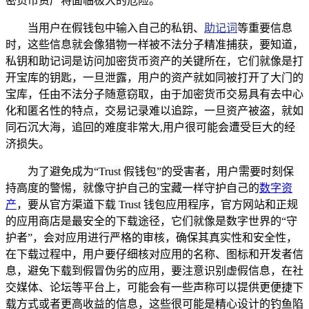
密货币资产将面临极大的危险。
当用户在假钱包中输入自己的私钥、
助记词
等重要信息
时，这些信息就会像猎物一样被不法分子精准捕获，要知道，
私钥和助记词是访问加密货币资产的关键所在，它们就像是打
开宝库的钥匙，一旦泄露，用户的资产就如同被打开了大门的
宝库，任由不法分子随意窃取，由于加密货币交易具有去中心
化和匿名性的特点，交易记录难以追踪，一旦资产被盗，就如
同石沉大海，追回的难度非常大,用户很可能会遭受巨大的经
济损失。
为了避免成为“Trust 假钱包”的受害者，用户需要时刻保
持高度的警惕，就像守护自己的宝藏一样守护自己的
数字资
产
，要从官方渠道下载 Trust 钱包应用程序，官方网站和正规
的应用商店是最安全的下载途径，它们就像是数字世界的“守
护者”，会对应用进行严格的审核，确保其真实性和安全性，
在下载过程中，用户要仔细核对应用的名称、图标和开发者信
息，避免下载到假冒伪劣的应用，要注意识别虚假信息，在社
交媒体、论坛等平台上，可能会有一些声称可以提供更便捷下
载方式或者更高收益的信息，这些很可能是精心设计的钓鱼陷