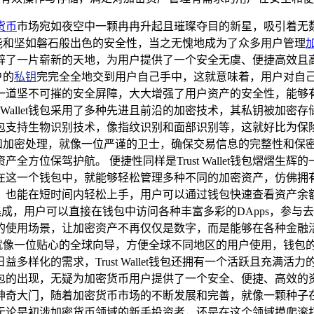
货币
市场宛如夜空中一颗冉冉升起且璀璨夺目的新星，吸引着无
凡的性能和坚如磐石般出色的安全性，当之无愧地成为了众多用户管理
辟了一片崭新的天地，为用户提供了一个安全无虞、便捷高效且
户的
私钥
完完全全地交到用户自己手中，这就意味着，用户对自
一道坚不可摧的安全屏障，大大增强了用户资产的安全性，能够
t Wallet钱包采用了多种先进且前沿的加密技术，其私钥被
包支持生物识别技术，像指纹识别和面部识别等，这就好比为保
致的验证和加密处理，就像一位严谨的卫士，确保交易信息的完整性和
全方位保驾护航。 便捷性同样是Trust Wallet钱包熠熠
在这一个钱包中，就能够轻松管理多种不同的加密资产，仿佛拥
，也能在短时间内轻松上手，用户可以通过钱包快速查看资产余
）的深度集成，用户可以直接在钱包中访问各种丰富多彩的DApps，
的使用场景，让加密资产不再仅仅是数字，而是能够在各种金融活
语言支持，就像一位贴心的全球向导，方便全球不同地区的用户使用，
多样化的需求，Trust Wallet钱包还拥有一个活跃且充满
llet钱包的出现，无疑为加密货币用户提供了一个安全、便捷、
大门，随着加密货币市场的不断发展和完善，就像一颗种子在肥沃的土
是初涉加密货币领域的新手投资者，还是在这个领域摸爬滚打多年的资