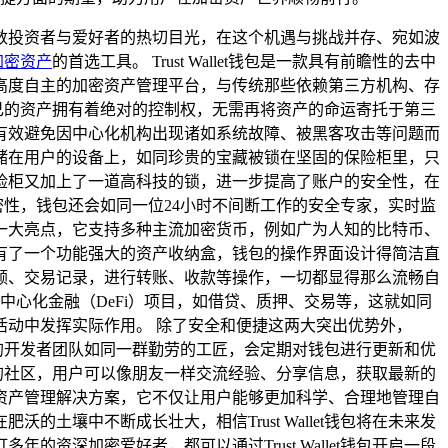
数投资者与爱好者的热切目光，在这个机遇与挑战并存、宛如波
加密资产
的首选工具。 Trust Wallet钱包是一款具有前瞻性的去中
高度自主的加密资产管理平台，与传统那些依赖第三方机构、存
己的资产拥有着绝对的控制权，无需再将资产的命运寄托于第三
有效避免因中心化机构出现诸如系统故障、被黑客攻击等问题而
加密存储在用户的设备上，如同珍贵的宝藏被锁在坚固的保险柜里，只
险柜又加上了一道高科技的锁，进一步提高了账户的安全性，在
保密性，钱包还会如同一位24小时不间断工作的安全专家，实时监
生辉的一大亮点，它支持多种主流加密货币，例如广为人知的比特币、
有了一个功能强大的资产收纳盒，钱包的操作界面设计得简洁直
额、交易记录，进行转账、收款等操作，一切都显得那么流畅自
参与去中心化金融（DeFi）项目，如借贷、质押、交易等，这就如同
动中发挥实际作用。 除了安全和便捷这两大突出优势外，
钱包的开发者团队如同一群勤劳的工匠，会定期对钱包进行更新和优
活力的社区，用户可以像朋友一样交流经验、分享信息，获取最新的
高效的资产管理解决方案，它不仅让用户能够更加科学、合理地管理自
壤中不断成长壮大，相信Trust Wallet钱包将在未来发
深加密爱好者，都可以通过Trust Wallet钱包开启一段