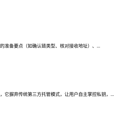
前的准备要点（如确认链类型、核对接收地址）、...
，它摒弃传统第三方托管模式，让用户自主掌控私钥，...