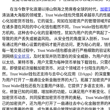
在当今数字化浪潮以排山倒海之势席卷全球的时代，
加密
涛汹涌大海般的领域里，Trust Wallet钱包凭借其卓越非
心化加密货币钱包，它的诞生，宛如在加密资产的管理领域开
在诸多潜在风险的中心化钱包截然不同，Trust Wallet钱包将用
方机构，这种去中心化的显著特性，犹如为用户的资产筑起了
导致的资产丢失或被盗风险。 从安全性的角度深入剖析，Trus
有通过用户精心设置的密码才能开启访问，更为贴心的是，钱
每一笔交易过程中，Trust Wallet钱包都会进行严格细
测网络
安全状况
，及时发现并防范潜在的安全威胁，为用户的资产
以太坊、莱特币等，用户无需为每种货币单独下载钱包，只需
观，即使是初次接触加密货币、对这个领域还十分陌生的用户
然，Trust Wallet钱包还支持与去中心化应用（DApps
为用户打开了一扇通往全新金融世界的大门，拓展了加密资产
Trust Wallet钱包还极为注重用户体验，它提供了多
化，修复已知的问题，增加新的功能，以满足用户不断变化、日益
加密货币动态，共同探索加密货币世界的奥秘。 Trust Wa
己的加密资产，还为用户打开了一扇通往去中心化金融世界的神奇
挥更加重要的作用，成为更多用户管理加密资产的信赖之选，无论