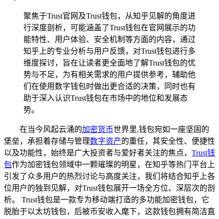
聚焦于Trust官网及Trust钱包，从知乎见解的角度进
行深度剖析，可能涵盖了Trust钱包在官网展示的功
能特性、用户体验、安全机制等方面的内容，通过
知乎上的专业分析与用户反馈，对Trust钱包进行多
维度探讨，旨在让读者更全面地了解Trust钱包的优
势与不足，为有相关需求的用户提供参考，辅助他
们在使用数字钱包时做出更合适的决策，同时也有
助于深入认识Trust钱包在市场中的地位和发展态
势。
在当今风起云涌的
加密货币
世界里,钱包宛如一座坚固的
堡垒，承担着存储与管理
数字资产
的重任，其安全性、便捷性
以及功能性，始终是广大投资者与爱好者关注的焦点，
Trust钱
包
作为加密钱包领域中一颗璀璨的明星，在知乎等热门平台上
引发了众多用户的热烈讨论与高度关注，我们将结合知乎上各
位用户的独到见解，对Trust钱包展开一场全方位、深层次的剖
析。 Trust钱包是一款专为移动端打造的多功能加密钱包，它
脱胎于以太坊钱包，后被币安收入麾下，这款钱包拥有简洁直