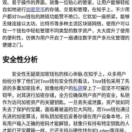
观、易于操作的界面，就像一位贴心的管家，让用户能够轻松
自如地进行
加密货币
的存储、交易和管理，在知乎上，不少用
户都对Trust钱包的跨链功能赞不绝口，它犹如一座桥梁，能够
无缝连接以太坊、比特币等多种主流区块链网络，使用户可以
在一个钱包中轻松管理不同类型的数字资产，大大提升了使用
的便利性，仿佛为用户开启了一扇通往数字资产多元化管理的
便捷之门。
安全性分析
安全性无疑是加密钱包的核心命脉,在知乎上，众多用户
纷纷分享了他们对Trust钱包安全性的看法，Trust钱包采用了先
进的多重加密技术，就像给用户的
私钥
穿上了一层坚不可摧的
铠甲，对其进行加密存储，全方位确保用户资产的安全，私钥
作为访问加密资产的关键钥匙，一旦丢失或泄露，资产就如同
失去了保护的宝藏，面临着被盗的巨大风险，而Trust钱包通过
先进的加密算法，将私钥加密后妥善存储在用户设备本地，只
有用户输入正确的密码才能解锁，就像只有持有特定钥匙的人
才能打开宝藏箱一样，它还支持与硬件钱包如Ledger等连接，